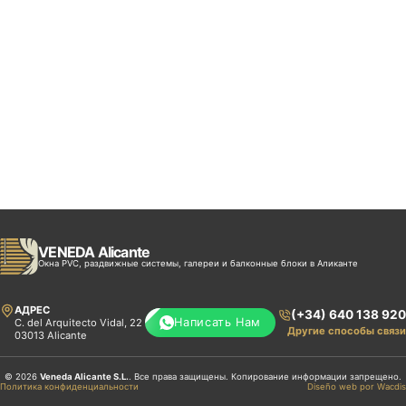
VENEDA Alicante
Окна PVC, раздвижные системы, галереи и балконные блоки в Аликанте
АДРЕС
(+34) 640 138 920
Написать Нам
C. del Arquitecto Vidal, 22
Другие способы связи
03013 Alicante
© 2026
Veneda Alicante S.L.
. Все права защищены. Копирование информации запрещено.
Политика конфиденциальности
Diseño web por Wacdis