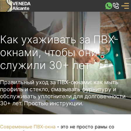
VENEDA
Alicante
Как ухаживать за ПВХ-
окнами, чтобы они
служили 30+ лет
Правильный уход за ПВХ-окнами: как мыть
профиль и стекло, смазывать фурнитуру и
обслуживать уплотнители для долговечности
30+ лет. Простые инструкции.
Современные ПВХ-окна
- это не просто рамы со