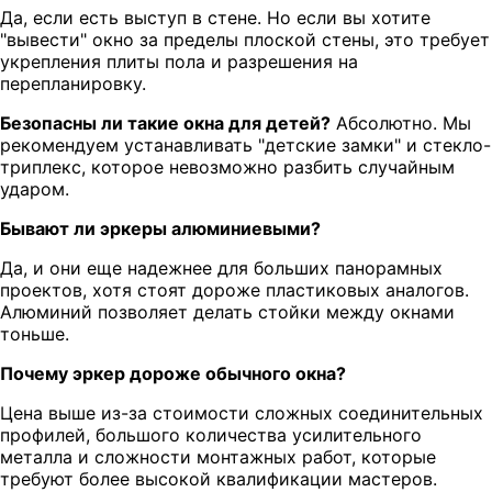
Да, если есть выступ в стене. Но если вы хотите
"вывести" окно за пределы плоской стены, это требует
укрепления плиты пола и разрешения на
перепланировку.
Безопасны ли такие окна для детей?
Абсолютно. Мы
рекомендуем устанавливать "детские замки" и стекло-
триплекс, которое невозможно разбить случайным
ударом.
Бывают ли эркеры алюминиевыми?
Да, и они еще надежнее для больших панорамных
проектов, хотя стоят дороже пластиковых аналогов.
Алюминий позволяет делать стойки между окнами
тоньше.
Почему эркер дороже обычного окна?
Цена выше из-за стоимости сложных соединительных
профилей, большого количества усилительного
металла и сложности монтажных работ, которые
требуют более высокой квалификации мастеров.
Доставим в целости и с гарантией
Устоновим окна и уберем за собой