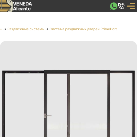
VENEDA
Alicante
⌂
→
Раздвижные системы
→
Система раздвижных дверей PrimePort