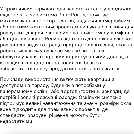
У практичних термінах для вашого каталогу продажів:
підкресліть, як система PrimePort допомагає
максимізувати простір і світло, надаючи комерційним
або елітним житловим проектам вишукане рішення для
розсувних дверей, яке не йде на компроміс у комфорті
або довговічності. Велика здатність до скління означає
розширені види та краще природне освітлення, плавна
робота механізму означає менше витрат на
обслуговування та кращий користувацький досвід, а
ізоляція плюс додаткова посилена безпека
забезпечують повну продуктивність стилю життя.
Приклади використання включають квартири з
доступом на терасу, будинки з потребами у
панорамному склінні або торгові/гостинні заклади, де
потрібні великі розсувні фасади. Оскільки система
підтримує великі навантаження та значні розміри скла,
вона підходить для преміальних проектів, де
стандартні розсувні рішення можуть бути
недостатніми.