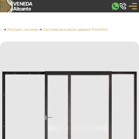
VENEDA
Alicante
⌂
→
Розсувні системи
→
Система розсувних дверей PrimePort