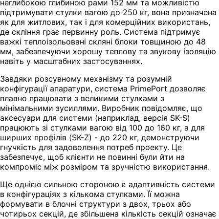
неглибокою глибиною рами 152 мм та можливістю
підтримувати стулки вагою до 250 кг, вона призначена
як для житлових, так і для комерційних використань,
де скління грає первинну роль. Система підтримує
важкі теплоізольовані скляні блоки товщиною до 48
мм, забезпечуючи хорошу теплову та звукову ізоляцію
навіть у масштабних застосуваннях.
Завдяки розсувному механізму та розумній
конфігурації апаратури, система PrimePort дозволяє
плавно працювати з великими стулками з
мінімальними зусиллями. Виробник повідомляє, що
аксесуари для системи (наприклад, версія SK-S)
працюють зі стулками вагою від 100 до 160 кг, а для
ширших профілів (SK-Z) - до 220 кг, демонструючи
гнучкість для задоволення потреб проекту. Це
забезпечує, щоб клієнти не повинні були йти на
компроміс між розміром та зручністю використання.
Ще однією сильною стороною є адаптивність системи
в конфігураціях з кількома стулками. Її можна
формувати в блочні структури з двох, трьох або
чотирьох секцій, де збільшена кількість секцій означає