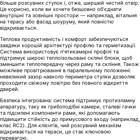
більше розсувних стулок і, отже, ширший чистий отвір.
Це корисно, коли ви хочете безшовно об'єднати
внутрішні та зовнішні простори — наприклад, вітальня
на терасу або фасад шоуруму, який повністю
відкривається.
Теплова продуктивність і комфорт забезпечуються
завдяки хорошій архітектурі профілю та герметизації.
Система використовує п'ятикамерні профілі та
підтримує широкі теплоізольовані скляні блоки, щоб
зменшити теплопередачу через раму та скління. Також
можливе провітрювання в паралельному положенні:
невеликий зазор навколо периметра стулки дозволяє
проходити свіжому повітрю без повного відкриття
дверей.
Безпека інтегрована: система підтримує протизламну
апаратуру, таку як грибоподібні камери, сталеві гачки
та підсилені компоненти рами, які допомагають
підвищити стійкість до примусового входу (наприклад,
клас RC2). Для клієнтів, чий розсувний механізм
відкривається на тераси, це стає ключовою
перевагою.