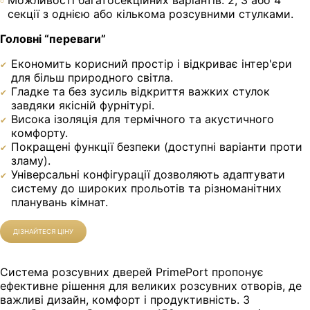
Можливості багатосекційних варіантів: 2, 3 або 4
секції з однією або кількома розсувними стулками.
Головні “переваги”
Економить корисний простір і відкриває інтер'єри
для більш природного світла.
Гладке та без зусиль відкриття важких стулок
завдяки якісній фурнітурі.
Висока ізоляція для термічного та акустичного
комфорту.
Покращені функції безпеки (доступні варіанти проти
зламу).
Універсальні конфігурації дозволяють адаптувати
систему до широких прольотів та різноманітних
планувань кімнат.
ДІЗНАЙТЕСЯ ЦІНУ
Система розсувних дверей PrimePort пропонує
ефективне рішення для великих розсувних отворів, де
важливі дизайн, комфорт і продуктивність. З