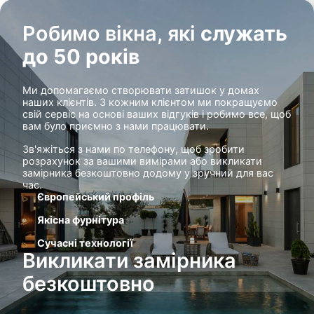
Робимо вікна, які
служать
до 50 років
Ми допомагаємо створювати затишок у домах
наших клієнтів. З кожним клієнтом ми покращуємо
свій сервіс на основі ваших відгуків і робимо все, щоб
вам було приємно з нами працювати.
Зв'яжіться з нами по телефону, щоб зробити
розрахунок за вашими вимірами або викликати
замірника безкоштовно додому у зручний для вас
час.
Європейський профіль
Якісна фурнітура
Сучасні технології
Викликати замірника
безкоштовно