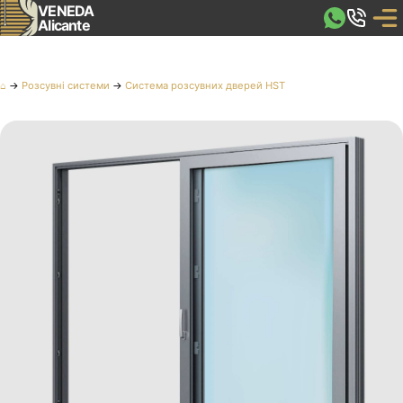
VENEDA
Alicante
⌂
→
Розсувні системи
→
Система розсувних дверей HST