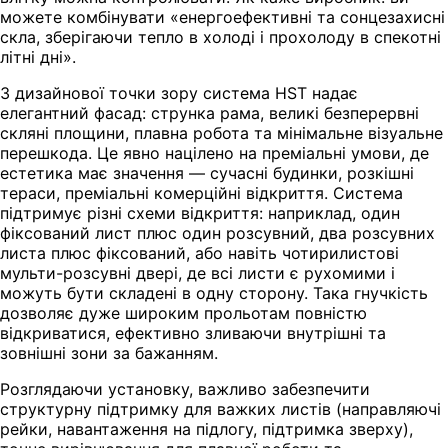
можете комбінувати «енергоефективні та сонцезахисні
скла, зберігаючи тепло в холоді і прохолоду в спекотні
літні дні».
З дизайнової точки зору система HST надає
елегантний фасад: струнка рама, великі безперервні
скляні площини, плавна робота та мінімальне візуальне
перешкода. Це явно націлено на преміальні умови, де
естетика має значення — сучасні будинки, розкішні
тераси, преміальні комерційні відкриття. Система
підтримує різні схеми відкриття: наприклад, один
фіксований лист плюс один розсувний, два розсувних
листа плюс фіксований, або навіть чотирилистові
мульти-розсувні двері, де всі листи є рухомими і
можуть бути складені в одну сторону. Така гнучкість
дозволяє дуже широким прольотам повністю
відкриватися, ефективно зливаючи внутрішні та
зовнішні зони за бажанням.
Розглядаючи установку, важливо забезпечити
структурну підтримку для важких листів (направляючі
рейки, навантаження на підлогу, підтримка зверху),