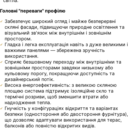
світла.
Головні "переваги" профілю
Забезпечує широкий огляд і майже безперервні
скляні фасади, підвищуючи природне освітлення та
візуальний зв'язок між внутрішнім і зовнішнім
простором.
Гладка і легка експлуатація навіть з дуже великими і
важкими панелями — збережена зручність
використання.
Сприяє безшовному переходу між внутрішніми та
зовнішніми просторами завдяки низькому або
нульовому порогу, покращуючи доступність та
дизайнерський потік.
Висока енергоефективність: з великою скляною
площею система підтримує ізоляційне скло та
термічні розриви, щоб зменшити втрати або
надходження тепла.
Гнучкість у конфігураціях відкриття та варіантах
безпеки (одностороння або двостороння фурнітура),
що дозволяє адаптувати використання для терас,
балконів або повністю відкритих видів.