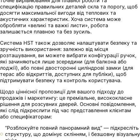
точне вирівнювання для плавної роботи та
специфікацію правильних деталей скла та порогу, щоб
досягти максимальної вигоди від теплових та
акустичних характеристик. Хоча система може
обробляти «великі та важкі листи», робота
залишається плавною та без зусиль.
Система HST також дозволяє налаштувати безпеку та
зручність використання: залежно від місця
розташування, ви можете вибрати конфігурації ручок,
які зачиняються лише зсередини (для балкона або
лоджії), або повні двосторонні циліндрові замки (для
терас або відкриттів, доступних для публіки), щоб
підтримувати безпеку та контроль користувача.
Щодо ціннісної пропозиції для вашого підходу до
продажів і маркетингу: це преміальне, висококласне
рішення для розсувних дверей. Основні повідомлення,
які слід підкреслити під час представлення клієнтам
або специфікаторам:
“Розблокуйте повний панорамний вид” — підкресліть
структуру, що домінує склінням, і безшовну візуальну