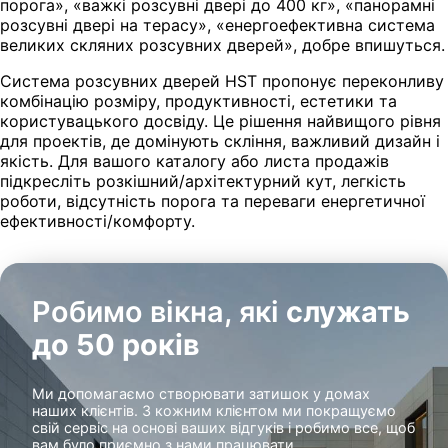
порога», «важкі розсувні двері до 400 кг», «панорамні
розсувні двері на терасу», «енергоефективна система
великих скляних розсувних дверей», добре впишуться.
Система розсувних дверей HST пропонує переконливу
комбінацію розміру, продуктивності, естетики та
користувацького досвіду. Це рішення найвищого рівня
для проектів, де домінують скління, важливий дизайн і
якість. Для вашого каталогу або листа продажів
підкресліть розкішний/архітектурний кут, легкість
роботи, відсутність порога та переваги енергетичної
ефективності/комфорту.
Робимо вікна, які
служать
до 50 років
Ми допомагаємо створювати затишок у домах
наших клієнтів. З кожним клієнтом ми покращуємо
свій сервіс на основі ваших відгуків і робимо все, щоб
вам було приємно з нами працювати.