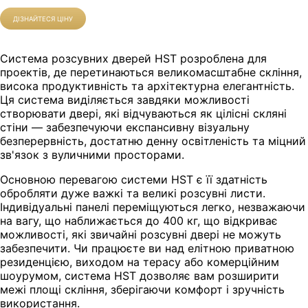
ДІЗНАЙТЕСЯ ЦІНУ
Система розсувних дверей HST розроблена для
проектів, де перетинаються великомасштабне скління,
висока продуктивність та архітектурна елегантність.
Ця система виділяється завдяки можливості
створювати двері, які відчуваються як цілісні скляні
стіни — забезпечуючи експансивну візуальну
безперервність, достатню денну освітленість та міцний
зв'язок з вуличними просторами.
Основною перевагою системи HST є її здатність
обробляти дуже важкі та великі розсувні листи.
Індивідуальні панелі переміщуються легко, незважаючи
на вагу, що наближається до 400 кг, що відкриває
можливості, які звичайні розсувні двері не можуть
забезпечити. Чи працюєте ви над елітною приватною
резиденцією, виходом на терасу або комерційним
шоурумом, система HST дозволяє вам розширити
межі площі скління, зберігаючи комфорт і зручність
використання.