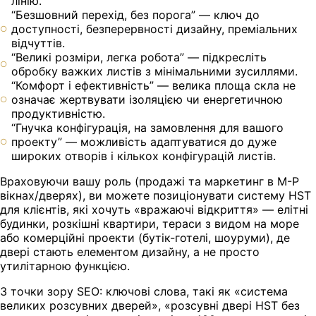
лінію.
“Безшовний перехід, без порога” — ключ до
доступності, безперервності дизайну, преміальних
відчуттів.
“Великі розміри, легка робота” — підкресліть
обробку важких листів з мінімальними зусиллями.
“Комфорт і ефективність” — велика площа скла не
означає жертвувати ізоляцією чи енергетичною
продуктивністю.
“Гнучка конфігурація, на замовлення для вашого
проекту” — можливість адаптуватися до дуже
широких отворів і кількох конфігурацій листів.
Враховуючи вашу роль (продажі та маркетинг в M-P
вікнах/дверях), ви можете позиціонувати систему HST
для клієнтів, які хочуть «вражаючі відкриття» — елітні
будинки, розкішні квартири, тераси з видом на море
або комерційні проекти (бутік-готелі, шоуруми), де
двері стають елементом дизайну, а не просто
утилітарною функцією.
З точки зору SEO: ключові слова, такі як «система
великих розсувних дверей», «розсувні двері HST без