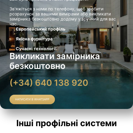
Зв'яжіться з нами по телефону, щоб зробити
розрахунок за вашими вимірами або викликати
замірника безкоштовно додому у зручний для вас
час.
Європейський профіль
Якісна фурнітура
Сучасні технології
Викликати замірника
безкоштовно
(+34) 640 138 920
НАПИСАТИ В WHATSAPP
Інші профільні системи