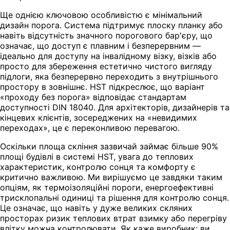
Ще однією ключовою особливістю є мінімальний
дизайн порога. Система підтримує плоску планку або
навіть відсутність значного порогового бар'єру, що
означає, що доступ є плавним і безперервним —
ідеально для доступу на інвалідному візку, візків або
просто для збереження естетично чистого вигляду
підлоги, яка безперервно переходить з внутрішнього
простору в зовнішнє. HST підкреслює, що варіант
«проходу без порога» відповідає стандартам
доступності DIN 18040. Для архітекторів, дизайнерів та
кінцевих клієнтів, зосереджених на «невидимих
переходах», це є переконливою перевагою.
Оскільки площа скління зазвичай займає більше 90%
площі будівлі в системі HST, увага до теплових
характеристик, контролю сонця та комфорту є
критично важливою. Ми вирішуємо це завдяки таким
опціям, як термоізоляційні пороги, енергоефективні
трисклопальні одиниці та рішення для контролю сонця.
Це означає, що навіть у дуже великих скляних
просторах ризик теплових втрат взимку або перегріву
влітку можна контролювати. Як каже виробник: ви