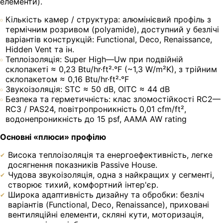
елементи).
Кількість камер / структура: алюмінієвий профіль з
термічним розривом (polyamide), доступний у безлічі
варіантів конструкцій: Functional, Deco, Renaissance,
Hidden Vent та ін.
Теплоізоляція: Super High—Uw при подвійній
склопакеті ≈ 0,23 Btu/hr·ft²·°F (~1,3 W/m²K), з трійним
склопакетом ≈ 0,16 Btu/hr·ft²·°F
Звукоізоляція: STC ≈ 50 dB, OITC ≈ 44 dB
Безпека та герметичність: клас зломостійкості RC2—
RC3 / PAS24, повітропроникність 0,01 cfm/ft²,
водонепроникність до 15 psf, AAMA AW rating
Основні «плюси» профілю
Висока теплоізоляція та енергоефективність, легке
досягнення показників Passive House.
Чудова звукоізоляція, одна з найкращих у сегменті,
створює тихий, комфортний інтер'єр.
Широка адаптивність дизайну та обробки: безліч
варіантів (Functional, Deco, Renaissance), приховані
вентиляційні елементи, скляні кути, моторизація,