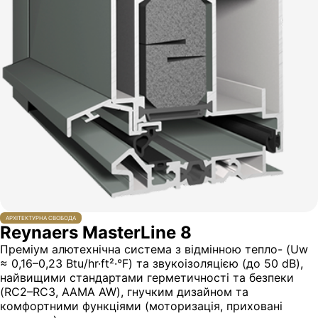
АРХІТЕКТУРНА СВОБОДА
Reynaers MasterLine 8
Преміум алютехнічна система з відмінною тепло- (Uw
≈ 0,16–0,23 Btu/hr·ft²·°F) та звукоізоляцією (до 50 dB),
найвищими стандартами герметичності та безпеки
(RC2–RC3, AAMA AW), гнучким дизайном та
комфортними функціями (моторизація, приховані