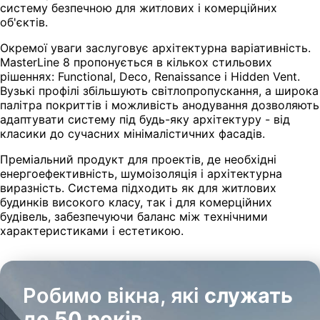
систему безпечною для житлових і комерційних
об'єктів.
Окремої уваги заслуговує архітектурна варіативність.
MasterLine 8 пропонується в кількох стильових
рішеннях: Functional, Deco, Renaissance і Hidden Vent.
Вузькі профілі збільшують світлопропускання, а широка
палітра покриттів і можливість анодування дозволяють
адаптувати систему під будь-яку архітектуру - від
класики до сучасних мінімалістичних фасадів.
Преміальний продукт для проектів, де необхідні
енергоефективність, шумоізоляція і архітектурна
виразність. Система підходить як для житлових
будинків високого класу, так і для комерційних
будівель, забезпечуючи баланс між технічними
характеристиками і естетикою.
Робимо вікна, які
служать
до 50 років