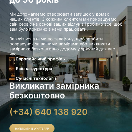
Ми допомагаємо створювати затишок у домах
наших клієнтів. З кожним клієнтом ми покращуємо
свій сервіс на основі ваших відгуків і робимо все, щоб
вам було приємно з нами працювати.
Зв'яжіться з нами по телефону, щоб зробити
розрахунок за вашими вимірами або викликати
замірника безкоштовно додому у зручний для вас
час.
Європейський профіль
Якісна фурнітура
Сучасні технології
Викликати замірника
безкоштовно
(+34) 640 138 920
НАПИСАТИ В WHATSAPP