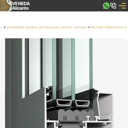
VENEDA
Alicante
⌂
→
Алюмієвий профіль для віконних систем | Veneda
→
Reynaers MasterLine 8