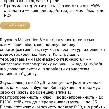
приховані петлі, балюстради.
Продумана герметичність та захист: високі AWW
стандарти — повітря/вода/вітер; зламостійкість до
RC3.
ДІЗНАЙТЕСЯ ЦІНУ
Reynaers MasterLine 8 - це флагманська система
алюмінієвих вікон, яка поєднує високу
енергоефективність, гнучкість архітектурних рішень і
довгострокову надійність. Конструкція з
термовставками і монтажною глибиною 87 мм
забезпечує теплопередачу на рівні Uw від 0,8 W/m²K,
що дозволяє системі відповідати стандартам
пасивного будинку.
Звукоізоляція до 50 дБ гарантує комфорт в умовах
щільної міської забудови. Конструкція підтверджує
свою стійкість до зовнішніх впливів:
повітропроникність - клас 4, водонепроникність - до
E1200, стійкість до вітрових навантажень - до C5.
Рівень протизломної захисту досягає RC3, що робить