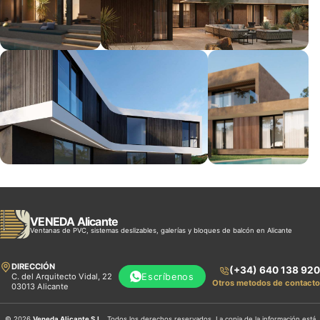
VENEDA Alicante
Ventanas de PVC, sistemas deslizables, galerías y bloques de balcón en Alicante
DIRECCIÓN
(+34) 640 138 920
Escríbenos
C. del Arquitecto Vidal, 22
Otros metodos de contacto
03013 Alicante
© 2026
Veneda Alicante S.L.
. Todos los derechos reservados. La copia de la información está