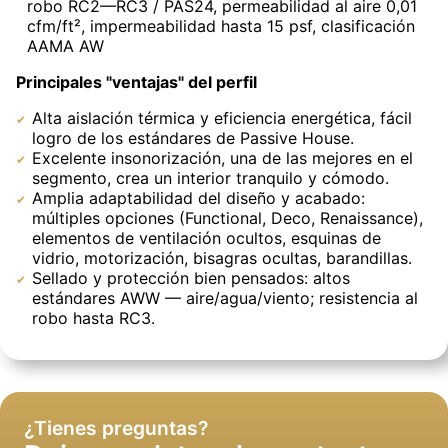
robo RC2—RC3 / PAS24, permeabilidad al aire 0,01
cfm/ft², impermeabilidad hasta 15 psf, clasificación
AAMA AW
Principales "ventajas" del perfil
Alta aislación térmica y eficiencia energética, fácil
logro de los estándares de Passive House.
Excelente insonorización, una de las mejores en el
segmento, crea un interior tranquilo y cómodo.
Amplia adaptabilidad del diseño y acabado:
múltiples opciones (Functional, Deco, Renaissance),
elementos de ventilación ocultos, esquinas de
vidrio, motorización, bisagras ocultas, barandillas.
Sellado y protección bien pensados: altos
estándares AWW — aire/agua/viento; resistencia al
robo hasta RC3.
Entregaremos en perfectas condiciones y con
Instalaremos ventanas y limpiaremos detrás de
garantía
nosotros
¿Tienes preguntas?