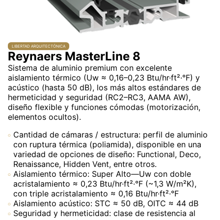
LIBERTAD ARQUITECTÓNICA
Reynaers MasterLine 8
Sistema de aluminio premium con excelente
aislamiento térmico (Uw ≈ 0,16–0,23 Btu/hr·ft²·°F) y
acústico (hasta 50 dB), los más altos estándares de
hermeticidad y seguridad (RC2–RC3, AAMA AW),
diseño flexible y funciones cómodas (motorización,
elementos ocultos).
Cantidad de cámaras / estructura: perfil de aluminio
con ruptura térmica (poliamida), disponible en una
variedad de opciones de diseño: Functional, Deco,
Renaissance, Hidden Vent, entre otros.
Aislamiento térmico: Super Alto—Uw con doble
acristalamiento ≈ 0,23 Btu/hr·ft²·°F (~1,3 W/m²K),
con triple acristalamiento ≈ 0,16 Btu/hr·ft²·°F
Aislamiento acústico: STC ≈ 50 dB, OITC ≈ 44 dB
Seguridad y hermeticidad: clase de resistencia al