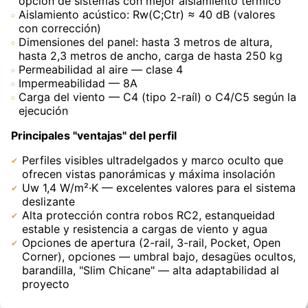
opción de sistemas con mejor aislamiento térmico
Aislamiento acústico: Rw(C;Ctr) ≈ 40 dB (valores
con corrección)
Dimensiones del panel: hasta 3 metros de altura,
hasta 2,3 metros de ancho, carga de hasta 250 kg
Permeabilidad al aire — clase 4
Impermeabilidad — 8A
Carga del viento — C4 (tipo 2-raíl) o C4/C5 según la
ejecución
Principales "ventajas" del perfil
Perfiles visibles ultradelgados y marco oculto que
ofrecen vistas panorámicas y máxima insolación
Uw 1,4 W/m²·K — excelentes valores para el sistema
deslizante
Alta protección contra robos RC2, estanqueidad
estable y resistencia a cargas de viento y agua
Opciones de apertura (2-rail, 3-rail, Pocket, Open
Corner), opciones — umbral bajo, desagües ocultos,
barandilla, "Slim Chicane" — alta adaptabilidad al
proyecto