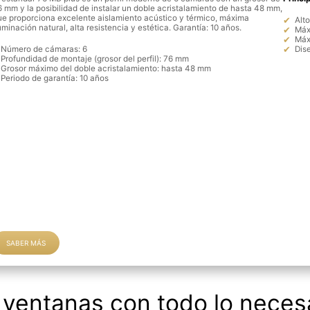
6 mm y la posibilidad de instalar un doble acristalamiento de hasta 48 mm,
ue proporciona excelente aislamiento acústico y térmico, máxima
Alto
uminación natural, alta resistencia y estética. Garantía: 10 años.
Máx
Máxi
Número de cámaras: 6
Dis
Profundidad de montaje (grosor del perfil): 76 mm
Grosor máximo del doble acristalamiento: hasta 48 mm
Periodo de garantía: 10 años
SABER MÁS
 ventanas con todo lo necesa