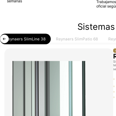
semanas
Trabajamos
oficial segú
Sistemas 
Reynaers SlimLine 38
Reynaers SlimPatio 68
Rey
S
t
s