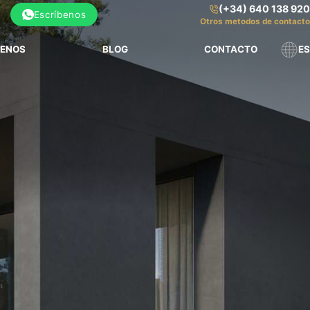
(+34) 640 138 920
Escríbenos
Otros metodos de contacto
ENOS
BLOG
CONTACTO
ES