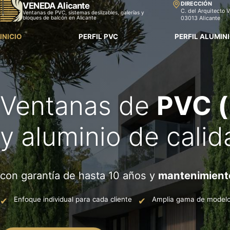
DIRECCIÓN
VENEDA Alicante
C. del Arquitecto V
Ventanas de PVC, sistemas deslizables, galerías y
bloques de balcón en Alicante
03013 Alicante
INICIO
PERFIL PVC
PERFIL ALUMIN
Ventanas de
PVC (
y aluminio de calid
con garantía de hasta 10 años y
mantenimiento
Enfoque individual para cada cliente
Amplia gama de modelo