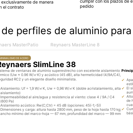
cumplir con los plazos de e
 exclusivamente de manera
pedido
n el contrato
de perfiles de aluminio par
naers MasterPatio
Reynaers MasterLine 8
MINIMALISMO DE ACERO
Reynaers SlimLine 38
istema de ventanas de aluminio superestrecho con excelente aislamiento
Princip
érmico (Uw ≈ 0.96 W/㎡K) y acústico (45 dB), alta hermeticidad (4/9A/C4),
eguridad RC2 y un elegante diseño minimalista.
Apar
esti
El s
Aislamiento: Uf = 1,9 W/㎡K, Uw = 0,96 W/㎡K (doble acristalamiento, alta
aum
aislamiento)
Alto
Impermeabilidad al aire/agua y resistencia al viento: clase 4 / 9A / C4
de 
(600 Pa)
cua
Aislamiento acústico: Rw(C;Ctr) = 45 dB (opciones: 45(-1;-5))
Cum
Dimensiones y carga: altura hasta 2800 mm, peso de la hoja hasta 170 kg;
bás
ancho mínimo del marco-hoja — 67 mm, profundidad del marco — 99 mm