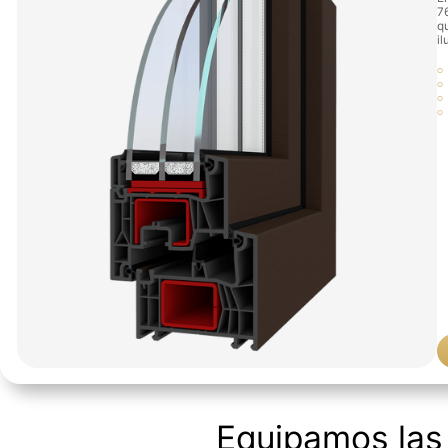
7
q
il
Equipamos las