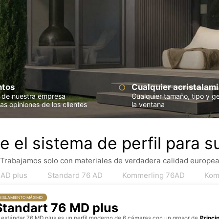
ntos
Cualquier acristalam
n de nuestra empresa
Cualquier tamaño, tipo y g
as opiniones de los clientes
la ventana
e el sistema de perfil para s
Trabajamos solo con materiales de verdadera calidad europe
 AD plus
Standard 76 AD
Kommerling 76AD
Kom
AISLAMIENTO MÁXIMO
Standart 76 MD plus
l estándar 76 MD plus es un perfil moderno de 6 cámaras con un grosor de
Princip