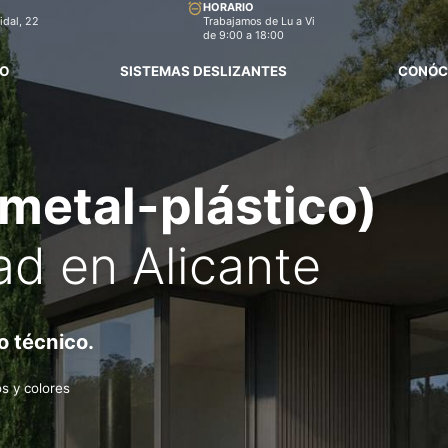
HORARIO
idal, 22
Trabajamos de Lu a Vi
de 9:00 a 18:00
IO
SISTEMAS DESLIZANTES
CONÓC
metal-plástico)
ad en Alicante
 técnico.
s y colores