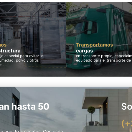
os
Transportamos
structura
cargas
e especial para evitar la
en transporte propio, especial
umedad, polvo y otros
equipado para el transporte de
s.
an hasta 50
So
(+
e nuestros clientes. Con cada