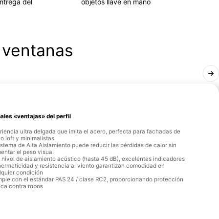
ntrega del
objetos llave en mano
a ventanas
ales «ventajas» del perfil
iencia ultra delgada que imita el acero, perfecta para fachadas de
lo loft y minimalistas
istema de Alta Aislamiento puede reducir las pérdidas de calor sin
entar el peso visual
 nivel de aislamiento acústico (hasta 45 dB), excelentes indicadores
hermeticidad y resistencia al viento garantizan comodidad en
lquier condición
ple con el estándar PAS 24 / clase RC2, proporcionando protección
ica contra robos