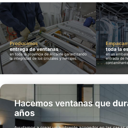
Producimos
Empacam
entrega de ventanas
toda la e
en toda la provincia de Alicante garantizando
en un embalaj
la integridad de los cristales y herrajes.
entrada de h
contaminante
Hacemos ventanas que
dur
años
Ayudamos a crear un ambiente acogedor en las casas d