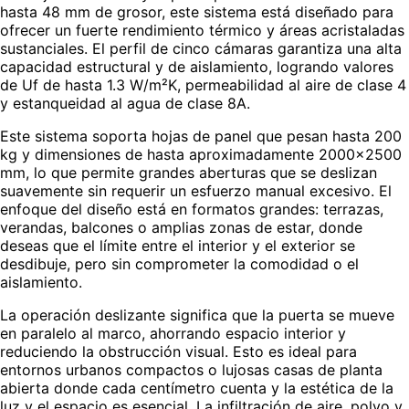
hasta 48 mm de grosor, este sistema está diseñado para
ofrecer un fuerte rendimiento térmico y áreas acristaladas
sustanciales. El perfil de cinco cámaras garantiza una alta
capacidad estructural y de aislamiento, logrando valores
de Uf de hasta 1.3 W/m²K, permeabilidad al aire de clase 4
y estanqueidad al agua de clase 8A.
Este sistema soporta hojas de panel que pesan hasta 200
kg y dimensiones de hasta aproximadamente 2000×2500
mm, lo que permite grandes aberturas que se deslizan
suavemente sin requerir un esfuerzo manual excesivo. El
enfoque del diseño está en formatos grandes: terrazas,
verandas, balcones o amplias zonas de estar, donde
deseas que el límite entre el interior y el exterior se
desdibuje, pero sin comprometer la comodidad o el
aislamiento.
La operación deslizante significa que la puerta se mueve
en paralelo al marco, ahorrando espacio interior y
reduciendo la obstrucción visual. Esto es ideal para
entornos urbanos compactos o lujosas casas de planta
abierta donde cada centímetro cuenta y la estética de la
luz y el espacio es esencial. La infiltración de aire, polvo y