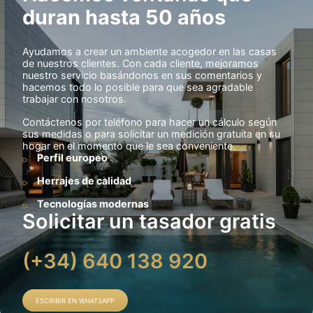
duran hasta 50 años
Ayudamos a crear un ambiente acogedor en las casas
de nuestros clientes. Con cada cliente, mejoramos
nuestro servicio basándonos en sus comentarios y
hacemos todo lo posible para que sea agradable
trabajar con nosotros.
Contáctenos por teléfono para hacer un cálculo según
sus medidas o para solicitar un medición gratuita en su
hogar en el momento que le sea conveniente.
Perfil europeo
Herrajes de calidad
Tecnologías modernas
Solicitar un tasador gratis
(+34) 640 138 920
ESCRIBIR EN WHATSAPP