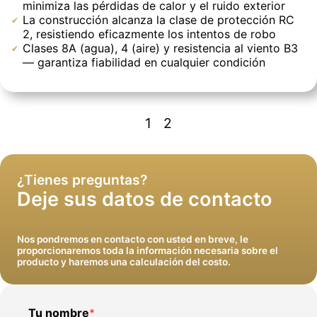
minimiza las pérdidas de calor y el ruido exterior
La construcción alcanza la clase de protección RC
2, resistiendo eficazmente los intentos de robo
Clases 8A (agua), 4 (aire) y resistencia al viento B3
— garantiza fiabilidad en cualquier condición
Le asesoraremos y le daremos un cálculo claro
Instalaremos ventanas y limpiaremos detrás de
1
2
del costo
nosotros
¿Tienes preguntas?
Deje sus datos de contacto
Nos pondremos en contacto con usted en breve, le
proporcionaremos toda la información necesaria sobre el
producto y haremos una calculación del costo.
Tu nombre
*