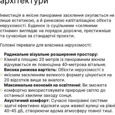
архітектури
Інвестиція в якісне панорамне засклення окупається не
лише естетикою, а й ринковою капіталізацією об’єкта
нерухомості. Будинок із суцільними «скляними
стінами» виглядає на порядок дорожче, престижніше
та сучасніше за стандартні проєкти.
Головні переваги для власника нерухомості:
Радикальне візуальне розширення простору:
Кімната площею 20 метрів із панорамним вікном
відчувається як повноцінна 40–метрова вітальня.
Висока ринкова вартість:
Об’єкти нерухомості з
якісним заскленням великого формату цінуються на
20 відсотків вище за аналоги.
Максимальна економія на освітленні:
Ви зможете
комфортно використовувати природне світло до
останньої хвилини заходу сонця.
Акустичний комфорт:
Сучасні панорамні системи
здатні ефективно відсікати шум жвавої вулиці на рівні
40–45 дБ, створюючи вдома атмосферу повної тиші.