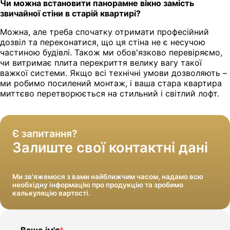
Чи можна встановити панорамне вікно замість
звичайної стіни в старій квартирі?
Можна, але треба спочатку отримати професійний
дозвіл та переконатися, що ця стіна не є несучою
частиною будівлі. Також ми обов'язково перевіряємо,
чи витримає плита перекриття велику вагу такої
важкої системи. Якщо всі технічні умови дозволяють –
ми робимо посилений монтаж, і ваша стара квартира
миттєво перетворюється на стильний і світлий лофт.
Доставимо в цілості та з гарантією
Встановимо вікна і прибраємо за собою
Є запитання?
Залиште свої контактні дані
Ми зв'яжемося з вами найближчим часом, надамо всю
необхідну інформацію про продукцію та зробимо
калькуляцію вартості.
Ваше ім'я
*