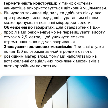
Герметичність конструкції:
У таких системах
найчастіше використовується щітковий ущільнювач.
Він чудово захищає від пилу та дрібного піску, але
при прямому сильному дощі з ураганним вітром
може пропускати незначні мікродози вологи.
Обмеження по габаритах:
Для стандартних ПВХ–
профілів ми рекомендуємо не перевищувати висоту
стулок у 2,5 метра, щоб уникнути ефекту
«тремтіння» скла під час закривання.
Зношування роликових механізмів:
При вазі стулки
понад 150 кілограмів звичайні ролики стають
розхідним матеріалом, тому ми наполягаємо на
встановленні спеціальних посилених механізмів з
антикорозійним покриттям.