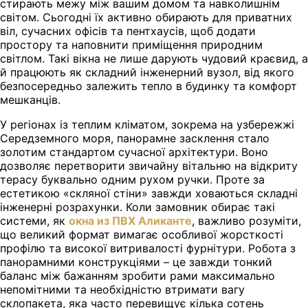
стирають межу між вашим домом та навколишнім
світом. Сьогодні їх активно обирають для приватних
віл, сучасних офісів та пентхаусів, щоб додати
простору та наповнити приміщення природним
світлом. Такі вікна не лише дарують чудовий краєвид, а
й працюють як складний інженерний вузол, від якого
безпосередньо залежить тепло в будинку та комфорт
мешканців.
У регіонах із теплим кліматом, зокрема на узбережжі
Середземного моря, панорамне засклення стало
золотим стандартом сучасної архітектури. Воно
дозволяє перетворити звичайну вітальню на відкриту
терасу буквально одним рухом ручки. Проте за
естетикою «скляної стіни» завжди ховаються складні
інженерні розрахунки. Коли замовник обирає такі
системи, як
окна из ПВХ Аликанте
, важливо розуміти,
що великий формат вимагає особливої жорсткості
профілю та високої витривалості фурнітури. Робота з
панорамними конструкціями – це завжди тонкий
баланс між бажанням зробити рами максимально
непомітними та необхідністю втримати вагу
склопакета, яка часто перевищує кілька сотень