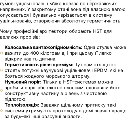
гумові ущільнювачі, і м’яко ковзає по нержавіючих
напрямних. У закритому стані вона під власною вагою
опускається і буквально «врізається» в систему
ущільнювачів, створюючи абсолютну герметичність.
Чому професійні архітектори обирають HST для
великих прорізів:
Колосальна вантажопідйомність:
Одна стулка може
важити до 400 кілограмів, і при цьому її легко
відкриє навіть дитина.
Герметичність рівня преміум:
Тут замість щіток
стоять потужні каучукові ущільнювачі EPDM, які не
бояться жодного морського шторму.
Нульовий поріг:
Тільки в HST–системах можна
зробити поріг абсолютно плоским, сховавши його
конструктивну частину в рівень з чистовою
підлогою.
Теплоізоляція:
Завдяки щільному притиску такі
системи утримують прохолоду в домі значно краще
за будь–які інші розсувні аналоги.