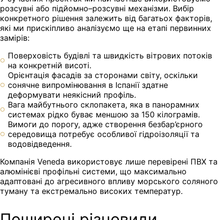
розсувні або підйомно–розсувні механізми. Вибір
конкретного рішення залежить від багатьох факторів,
які ми прискіпливо аналізуємо ще на етапі первинних
замірів:
Поверховість будівлі та швидкість вітрових потоків
на конкретній висоті.
Орієнтація фасадів за сторонами світу, оскільки
сонячне випромінювання в Іспанії здатне
деформувати неякісний профіль.
Вага майбутнього склопакета, яка в панорамних
системах рідко буває меншою за 150 кілограмів.
Вимоги до порогу, адже створення безбар’єрного
середовища потребує особливої гідроізоляції та
водовідведення.
Компанія Veneda використовує лише перевірені ПВХ та
алюмінієві профільні системи, що максимально
адаптовані до агресивного впливу морського соляного
туману та екстремально високих температур.
Поширені різновиди