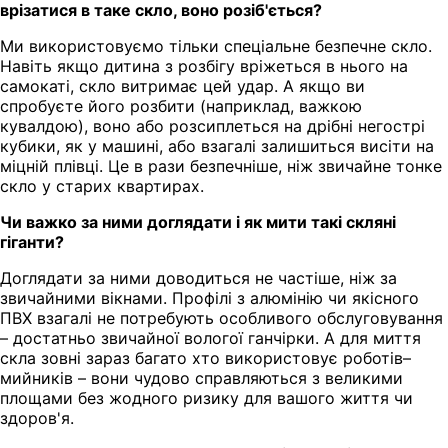
врізатися в таке скло, воно розіб'ється?
Ми використовуємо тільки спеціальне безпечне скло.
Навіть якщо дитина з розбігу вріжеться в нього на
самокаті, скло витримає цей удар. А якщо ви
спробуєте його розбити (наприклад, важкою
кувалдою), воно або розсиплеться на дрібні негострі
кубики, як у машині, або взагалі залишиться висіти на
міцній плівці. Це в рази безпечніше, ніж звичайне тонке
скло у старих квартирах.
Чи важко за ними доглядати і як мити такі скляні
гіганти?
Доглядати за ними доводиться не частіше, ніж за
звичайними вікнами. Профілі з алюмінію чи якісного
ПВХ взагалі не потребують особливого обслуговування
– достатньо звичайної вологої ганчірки. А для миття
скла зовні зараз багато хто використовує роботів–
мийників – вони чудово справляються з великими
площами без жодного ризику для вашого життя чи
здоров'я.