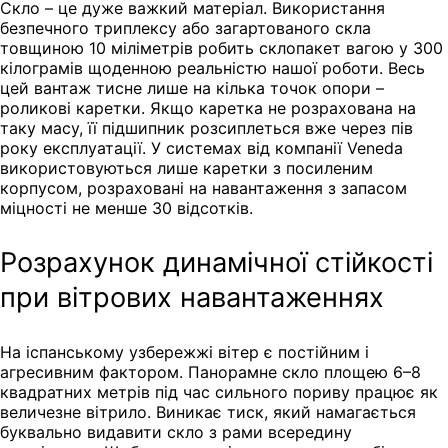
Скло – це дуже важкий матеріал. Використання
безпечного триплексу або загартованого скла
товщиною 10 міліметрів робить склопакет вагою у 300
кілограмів щоденною реальністю нашої роботи. Весь
цей вантаж тисне лише на кілька точок опори –
роликові каретки. Якщо каретка не розрахована на
таку масу, її підшипник розсиплеться вже через пів
року експлуатації. У системах від компанії Veneda
використовуються лише каретки з посиленим
корпусом, розраховані на навантаження з запасом
міцності не менше 30 відсотків.
Розрахунок динамічної стійкості
при вітрових навантаженнях
На іспанському узбережжі вітер є постійним і
агресивним фактором. Панорамне скло площею 6–8
квадратних метрів під час сильного пориву працює як
величезне вітрило. Виникає тиск, який намагається
буквально видавити скло з рами всередину