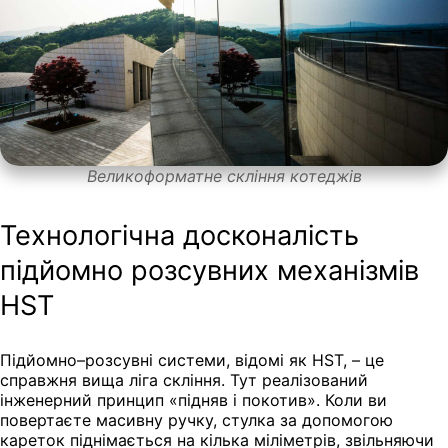
Великоформатне скління котеджів
Технологічна досконалість
підйомно розсувних механізмів
HST
Підйомно–розсувні системи, відомі як HST, – це
справжня вища ліга скління. Тут реалізований
інженерний принцип «підняв і покотив». Коли ви
повертаєте масивну ручку, стулка за допомогою
кареток піднімається на кілька міліметрів, звільняючи