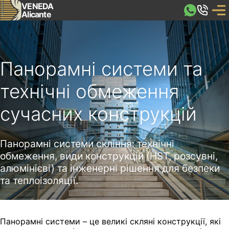
VENEDA
Alicante
Панорамні системи та
технічні обмеження
сучасних конструкцій
Панорамні системи скління: технічні
обмеження, види конструкцій (HST, розсувні,
алюмінієві) та інженерні рішення для безпеки
та теплоізоляції.
Панорамні системи – це великі скляні конструкції, які