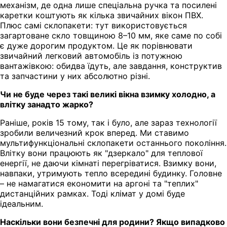
механізм, де одна лише спеціальна ручка та посилені
каретки коштують як кілька звичайних вікон ПВХ.
Плюс самі склопакети: тут використовується
загартоване скло товщиною 8–10 мм, яке саме по собі
є дуже дорогим продуктом. Це як порівнювати
звичайний легковий автомобіль із потужною
вантажівкою: обидва їдуть, але завдання, конструктив
та запчастини у них абсолютно різні.
Чи не буде через такі великі вікна взимку холодно, а
влітку занадто жарко?
Раніше, років 15 тому, так і було, але зараз технології
зробили величезний крок вперед. Ми ставимо
мультифункціональні склопакети останнього покоління.
Влітку вони працюють як "дзеркало" для теплової
енергії, не даючи кімнаті перегріватися. Взимку вони,
навпаки, утримують тепло всередині будинку. Головне
– не намагатися економити на аргоні та "теплих"
дистанційних рамках. Тоді клімат у домі буде
ідеальним.
Наскільки вони безпечні для родини? Якщо випадково