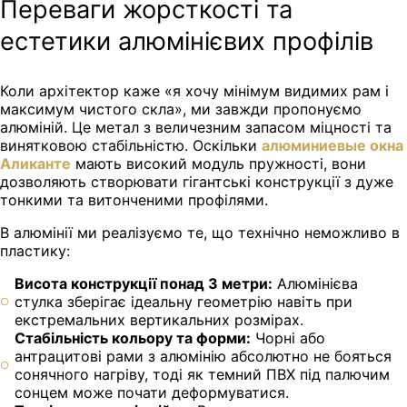
Переваги жорсткості та
естетики алюмінієвих профілів
Коли архітектор каже «я хочу мінімум видимих рам і
максимум чистого скла», ми завжди пропонуємо
алюміній. Це метал з величезним запасом міцності та
винятковою стабільністю. Оскільки
алюминиевые окна
Аликанте
мають високий модуль пружності, вони
дозволяють створювати гігантські конструкції з дуже
тонкими та витонченими профілями.
В алюмінії ми реалізуємо те, що технічно неможливо в
пластику:
Висота конструкції понад 3 метри:
Алюмінієва
стулка зберігає ідеальну геометрію навіть при
екстремальних вертикальних розмірах.
Стабільність кольору та форми:
Чорні або
антрацитові рами з алюмінію абсолютно не бояться
сонячного нагріву, тоді як темний ПВХ під палючим
сонцем може почати деформуватися.