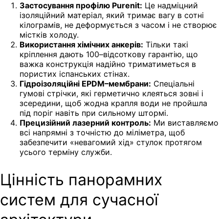
Застосування профілю Purenit:
Це надміцний
ізоляційний матеріал, який тримає вагу в сотні
кілограмів, не деформується з часом і не створює
містків холоду.
Використання хімічних анкерів:
Тільки такі
кріплення дають 100–відсоткову гарантію, що
важка конструкція надійно триматиметься в
пористих іспанських стінах.
Гідроізоляційні EPDM–мембрани:
Спеціальні
гумові стрічки, які герметично клеяться зовні і
зсередини, щоб жодна крапля води не пройшла
під поріг навіть при сильному штормі.
Прецизійний лазерний контроль:
Ми виставляємо
всі напрямні з точністю до міліметра, щоб
забезпечити «невагомий хід» стулок протягом
усього терміну служби.
Цінність панорамних
систем для сучасної