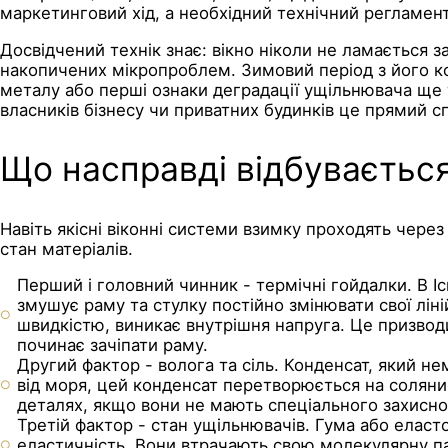
маркетинговий хід, а необхідний технічний регламент
Досвідчений технік знає: вікно ніколи не ламається 
накопичених мікропроблем. Зимовий період з його к
металу або перші ознаки деградації ущільнювача ще
власників бізнесу чи приватних будинків це прямий сп
Що насправді відбувається
Навіть якісні віконні системи взимку проходять через
стан матеріалів.
Перший і головний чинник - термічні гойдалки. В 
змушує раму та стулку постійно змінювати свої лін
швидкістю, виникає внутрішня напруга. Це призводи
починає зачіпати раму.
Другий фактор - волога та сіль. Конденсат, який не
від моря, цей конденсат перетворюється на соляний
деталях, якщо вони не мають спеціального захисно
Третій фактор - стан ущільнювачів. Гума або еласт
еластичність. Вони втрачають свою молекулярну па