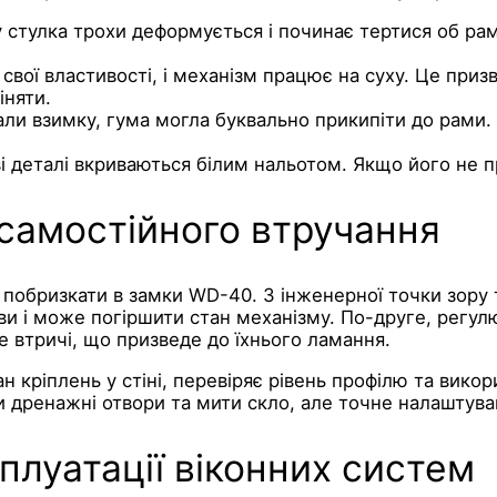
стулка трохи деформується і починає тертися об рам
вої властивості, і механізм працює на суху. Це приз
іняти.
али взимку, гума могла буквально прикипіти до рами.
і деталі вкриваються білим нальотом. Якщо його не пр
 самостійного втручання
і побризкати в замки WD-40. З інженерної точки зору
ви і може погіршити стан механізму. По-друге, регул
е втричі, що призведе до їхнього ламання.
н кріплень у стіні, перевіряє рівень профілю та викор
и дренажні отвори та мити скло, але точне налаштува
плуатації віконних систем