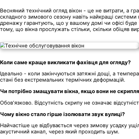
Весняний технічний огляд вікон - це не витрати, а гра
складного зимового сезону навіть найкращі системи 
дренажу гарантують, що у вашому домі чи офісі буде 
тому, що вікна прослужать стільки, скільки обіцяв ви
Коли саме краще викликати фахівця для огляду?
Ідеально - коли закінчуються затяжні дощі, а темпер
стані без екстремальних термічних деформацій.
Чи потрібно змащувати вікна, якщо вони не скрипл
Обов'язково. Відсутність скрипу не означає відсутніст
Чому вікно стало гірше ізолювати звук вулиці?
Найчастіше це відбувається через зимову усадку ущіл
акустичний канал, через який проходить шум.