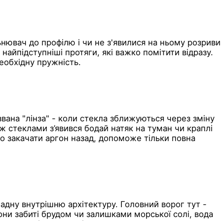
ьнювач до профілю і чи не з'явилися на ньому розриви
найпідступніші протяги, які важко помітити відразу.
еобхідну пружність.
вана "лінза" - коли стекла зближуються через зміну
ж стеклами з’явився бодай натяк на туман чи краплі
во закачати аргон назад, допоможе тільки повна
ладну внутрішню архітектуру. Головний ворог тут -
они забиті брудом чи залишками морської солі, вода