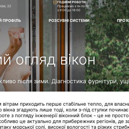
ГОДИНИ РОБОТИ
idal, 22
Працюємо з пн по пт
з 9:00 до 18:00
Й ПРОФІЛЬ
РОЗСУВНІ СИСТЕМИ
ПРО 
й огляд вікон
жливо після зими. Діагностика фурнітури, у
м вітрам приходить перше стабільне тепло, для власн
о вікна згадують лише тоді, коли з-під стулки почина
оте з погляду інженерії віконний блок - це не просто
обливо це актуально для прибережних регіонів, де 
аку морської солі, високої вологості та різких стриб