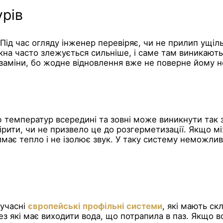
рів
 Під час огляду інженер перевіряє, чи не прилип ущіл
кна часто злежується сильніше, і саме там виникають 
 заміни, бо жодне відновлення вже не поверне йому н
 температур всередині та зовні може виникнути так з
ірити, чи не призвело це до розгерметизації. Якщо мі
римає тепло і не ізолює звук. У таку систему неможли
сучасні
європейські профільні системи
, які мають ск
з які має виходити вода, що потрапила в паз. Якщо в