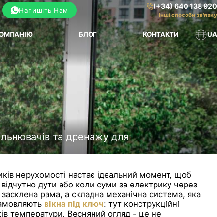
(+34) 640 138 920
Напишіть Нам
Інші способи зв'язку
КОМПАНІЮ
БЛОГ
КОНТАКТИ
UA
щільнювачів та дренажу для
иків нерухомості настає ідеальний момент, щоб
є відчутно дути або коли суми за електрику через
 засклена рама, а складна механічна система, яка
замовляють
вікна під ключ
: тут конструкційні
ків температури. Весняний огляд - це не