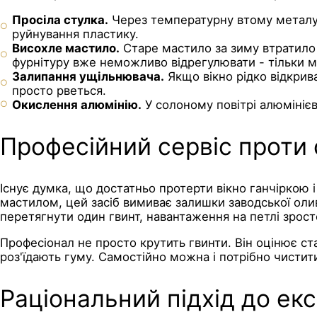
Просіла стулка.
Через температурну втому металу 
руйнування пластику.
Висохле мастило.
Старе мастило за зиму втратило с
фурнітуру вже неможливо відрегулювати - тільки м
Залипання ущільнювача.
Якщо вікно рідко відкрив
просто рветься.
Окислення алюмінію.
У солоному повітрі алюмінієв
Професійний сервіс проти
Існує думка, що достатньо протерти вікно ганчіркою 
мастилом, цей засіб вимиває залишки заводської оли
перетягнути один гвинт, навантаження на петлі зрост
Професіонал не просто крутить гвинти. Він оцінює ста
роз'їдають гуму. Самостійно можна і потрібно чистит
Раціональний підхід до екс