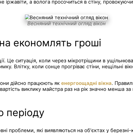
е іржавіти, а волога просочиться в стіну, провокуючи
Весняний технічний огляд вікон
кна економлять гроші
ції. Це ситуація, коли через мікротріщини в ущільнюв
зимку. Влітку, коли сонце прогріває стіни, нещільні 
вони дійсно працюють як
енергоощадні вікна
. Прави
 вартість виклику майстра раз на рік значно менша 
о періоду
вні проблеми, які виявляються на об'єктах у березні-к