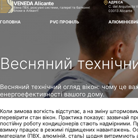
АДРЕСА
VENEDA Alicante
C. del Arquitecto V
Вікна ПВХ, розсувні системи, галереї та балконні
блоки в Аліканті
03013 Alicante
ГОЛОВНА
PVC ПРОФІЛЬ
АЛЮМІНІЄВИ
Весняний технічни
Весняний технічний огляд вікон: чому це ва
енергоефективності вашого дому.
Коли зимова вогкість відступає, а на зміну штормови
перевірити стан вікон. Практика показує: зазвичай пр
постійну роботу кондиціонерів стають надмірними. Пр
взимку працює в режимі підвищених навантажень. Ос
матеріали (ПВХ, алюміній, сталь) щодня витримують ат