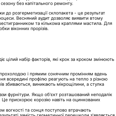
 сезону без капітального ремонту.
чки до розгерметизації склопакета - це результат
оцеси. Весняний аудит дозволяє виявити втому
шестигранником та кількома краплями мастила. Для
бки віконних прорізів.
іє цілий набір факторів, які крок за кроком змінюють
ою прохолодою і прямим сонячним промінням вдень
ання всередині профілю реагують на тепло з різною
мів збиваються, виникають мікрощілини, а стулка
в пази фурнітури. Якщо об'єкт розташований неподалік
. Це прискорює корозію навіть на оцинкованих
ом вогкості та сонця поступово втрачають
езультаті замість герметичної перешкоди з'являється