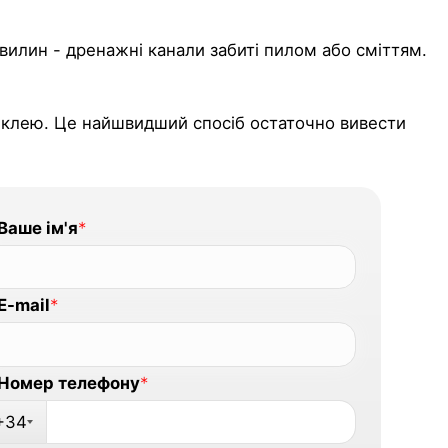
хвилин - дренажні канали забиті пилом або сміттям.
до клею. Це найшвидший спосіб остаточно вивести
Ваше ім'я
*
E-mail
*
Номер телефону
*
+34