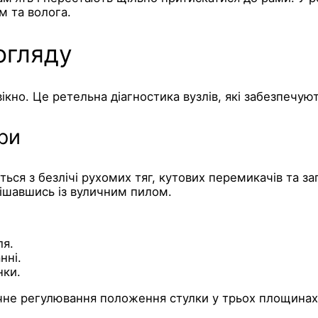
м та волога.
огляду
вікно. Це ретельна діагностика вузлів, які забезпечую
ри
ться з безлічі рухомих тяг, кутових перемикачів та з
мішавшись із вуличним пилом.
ля.
нні.
нки.
чне регулювання положення стулки у трьох площинах,