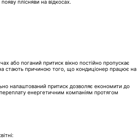
 появу плісняви на відкосах.
ачах або поганий притиск вікно постійно пропускає
вікна стають причиною того, що кондиціонер працює на
льно налаштований притиск дозволяє економити до
за переплату енергетичним компаніям протягом
вітні: