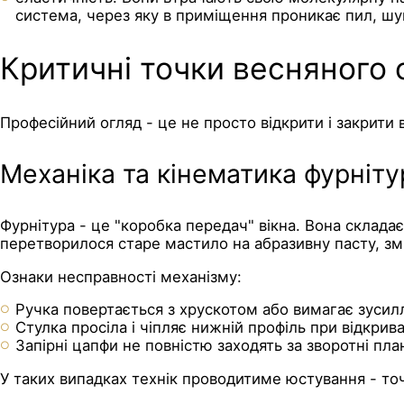
система, через яку в приміщення проникає пил, шу
Критичні точки весняного 
Професійний огляд - це не просто відкрити і закрити 
Механіка та кінематика фурніту
Фурнітура - це "коробка передач" вікна. Вона складає
перетворилося старе мастило на абразивну пасту, з
Ознаки несправності механізму:
Ручка повертається з хрускотом або вимагає зусил
Стулка просіла і чіпляє нижній профіль при відкрива
Запірні цапфи не повністю заходять за зворотні пла
У таких випадках технік проводитиме юстування - то