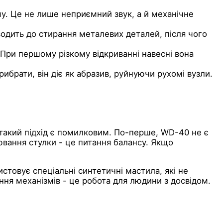
у. Це не лише неприємний звук, а й механічне
водить до стирання металевих деталей, після чого
 При першому різкому відкриванні навесні вона
ибрати, він діє як абразив, руйнуючи рухомі вузли.
 такий підхід є помилковим. По-перше, WD-40 не є
ювання стулки - це питання балансу. Якщо
истовує спеціальні синтетичні мастила, які не
ння механізмів - це робота для людини з досвідом.