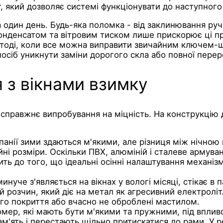
, який дозволяє системі функціонувати до наступного
за один день. Будь-яка поломка - від заклинювання ру
онденсатом та вітровим тиском лише прискорює ці пр
 тоді, коли все можна виправити звичайним ключем-
осіб уникнути заміни дорогого скла або повної переро
 з вікнами взимку
 справжнє випробування на міцність. На конструкцію д
Іспанії зими здаються м'якими, але різниця між нічн
ійні розміри. Оскільки ПВХ, алюміній і сталеве армув
ть до того, що ідеальні осінні налаштування механіз
минуче з'являється на вікнах у вологі місяці, стікає 
 розчин, який діє на метал як агресивний електроліт
го покриття або вчасно не оброблені мастилом.
омер, які мають бути м'якими та пружними, під вплив
м'ять і перестають щільно притискатися до рами. У р