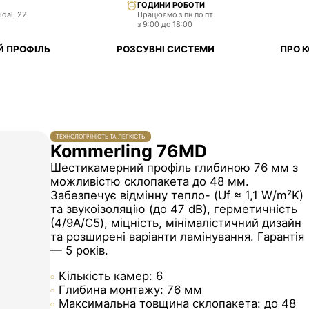
ГОДИНИ РОБОТИ
idal, 22
Працюємо з пн по пт
з 9:00 до 18:00
Й ПРОФІЛЬ
РОЗСУВНІ СИСТЕМИ
ПРО 
ТЕХНОЛОГІЧНІСТЬ ТА ЛЕГКІСТЬ
Kommerling 76MD
Шестикамерний профіль глибиною 76 мм з
можливістю склопакета до 48 мм.
Забезпечує відмінну тепло- (Uf ≈ 1,1 W/m²K)
та звукоізоляцію (до 47 dB), герметичність
(4/9A/C5), міцність, мінімалістичний дизайн
та розширені варіанти ламінування. Гарантія
— 5 років.
Кількість камер: 6
Глибина монтажу: 76 мм
Максимальна товщина склопакета: до 48