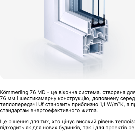
Kömmerling 76 MD - це віконна система, створена дл
76 мм і шестикамерну конструкцію, доповнену середн
теплопередачі Uf становить приблизно 1,1 W/m²K, а
стандартам енергоефективного житла.
Це рішення для тих, хто цінує високий рівень теплоіз
підходить як для нових будинків, так і для проектів р