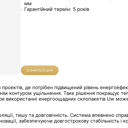
мм
Гарантійний термін: 5 років
ДІЗНАЙТЕСЯ ЦІНУ
я проектів, де потрібен підвищений рівень енергоефе
ім контуром ущільнення. Таке рішення покращує тепл
 при використанні енергоощадних склопакетів Uw мож
оляції, тишу та довговічність. Система впевнено спра
еновації, забезпечуючи довгострокову стабільність і к