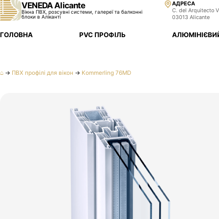
АДРЕСА
VENEDA Alicante
C. del Arquitecto V
Вікна ПВХ, розсувні системи, галереї та балконні
блоки в Аліканті
03013 Alicante
ГОЛОВНА
PVC ПРОФІЛЬ
АЛЮМІНІЄВИ
⌂
→
ПВХ профілі для вікон
→
Kommerling 76MD