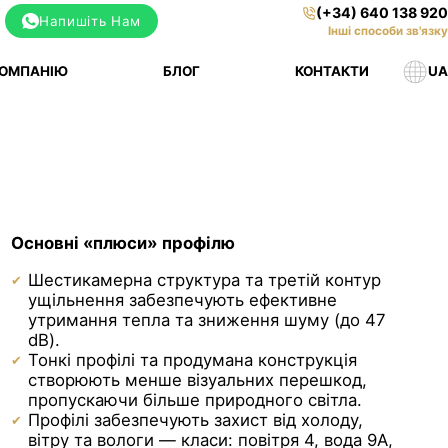
(+34) 640 138 920
Напишіть Нам
Інші способи зв'язку
КОМПАНІЮ
БЛОГ
КОНТАКТИ
UA
Основні «плюси» профілю
Шестикамерна структура та третій контур
ущільнення забезпечують ефективне
утримання тепла та зниження шуму (до 47
dB).
Тонкі профілі та продумана конструкція
створюють менше візуальних перешкод,
пропускаючи більше природного світла.
Профілі забезпечують захист від холоду,
вітру та вологи — класи: повітря 4, вода 9A,