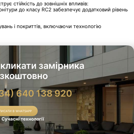
рує стійкість до зовнішніх впливів:
урнітури до класу RC2 забезпечує додатковий рівень
інувань і покриттів, включаючи технологію
кликати замірника
зкоштовно
34) 640 138 920
ПИСАТИ В WHATSAPP
Сучасні технології