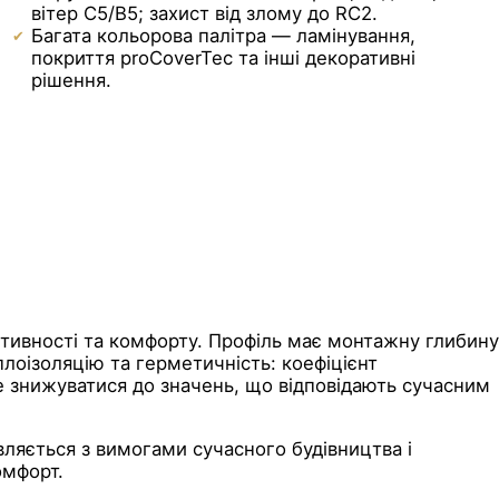
вітер C5/B5; захист від злому до RC2.
Багата кольорова палітра — ламінування,
покриття proCoverTec та інші декоративні
рішення.
ктивності та комфорту. Профіль має монтажну глибину
оізоляцію та герметичність: коефіцієнт
е знижуватися до значень, що відповідають сучасним
вляється з вимогами сучасного будівництва і
омфорт.