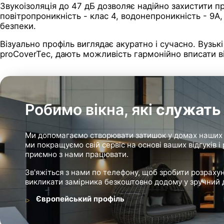
Звукоізоляція до 47 дБ дозволяє надійно захистити п
повітропроникність - клас 4, водонепроникність - 9A,
безпеки.
Візуально профіль виглядає акуратно і сучасно. Вузьк
proCoverTec, дають можливість гармонійно вписати ві
Робимо вікна, які
служать 
Ми допомагаємо створювати затишок у домах наших к
ми покращуємо свій сервіс на основі ваших відгуків 
приємно з нами працювати.
Зв'яжіться з нами по телефону, щоб зробити розраху
викликати замірника безкоштовно додому у зручний д
Європейський профіль