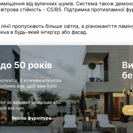
риміщення від вуличних шумів. Система також демонст
 вітрова стійкість - C5/B5. Підтримка протизламної ф
і лінії пропускають більше світла, а різноманіття лам
кна в будь-який інтер'єр або фасад.
до 50 років
Ви
бе
лієнтів. З кожним клієнтом
і робимо все, щоб вам було
(+
нок за вашими вимірами або
ля вас час.
НА
Якісна фурнітура