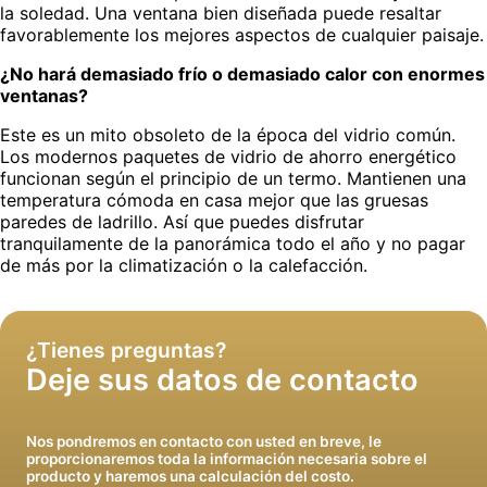
la soledad. Una ventana bien diseñada puede resaltar
favorablemente los mejores aspectos de cualquier paisaje.
¿No hará demasiado frío o demasiado calor con enormes
ventanas?
Este es un mito obsoleto de la época del vidrio común.
Los modernos paquetes de vidrio de ahorro energético
funcionan según el principio de un termo. Mantienen una
temperatura cómoda en casa mejor que las gruesas
paredes de ladrillo. Así que puedes disfrutar
tranquilamente de la panorámica todo el año y no pagar
Instalaremos ventanas y limpiaremos detrás de
de más por la climatización o la calefacción.
nosotros
¿Tienes preguntas?
Deje sus datos de contacto
Nos pondremos en contacto con usted en breve, le
proporcionaremos toda la información necesaria sobre el
producto y haremos una calculación del costo.