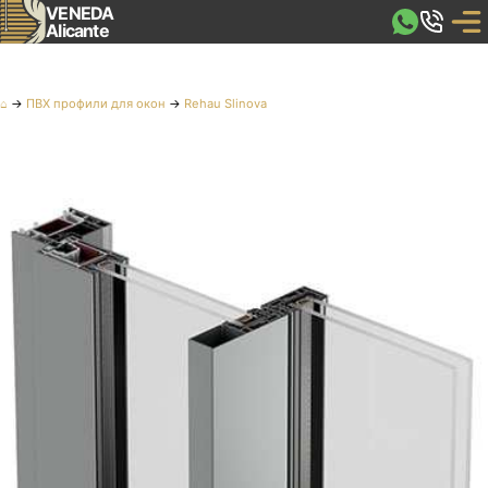
VENEDA
Alicante
⌂
→
ПВХ профили для окон
→
Rehau Slinova