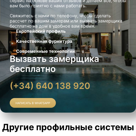
сервис на основе ваших отзывов и делаем все, чтобы
вам было приятно с нами работать.
Свяжитесь с нами по телефону, чтобы сделать
рассчет по вашим замерам или вызвать замерщика
бесплатно на дом в удобное вам время.
Европейский профиль
Качественная фурнитура
Современные технологии
Вызвать замерщика
бесплатно
(+34) 640 138 920
НАПИСАТЬ В WHATSAPP
Другие профильные системы