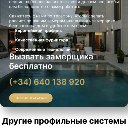
сервис на основе ваших отзывов и делаем все, чтобы
вам было приятно с нами работать.
Свяжитесь с нами по телефону, чтобы сделать
рассчет по вашим замерам или вызвать замерщика
бесплатно на дом в удобное вам время.
Европейский профиль
Качественная фурнитура
Современные технологии
Вызвать замерщика
бесплатно
(+34) 640 138 920
НАПИСАТЬ В WHATSAPP
Другие профильные системы