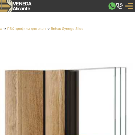
VENEDA
Alicante
⌂
→
ПВХ профили для окон
→
Rehau Synego Slide