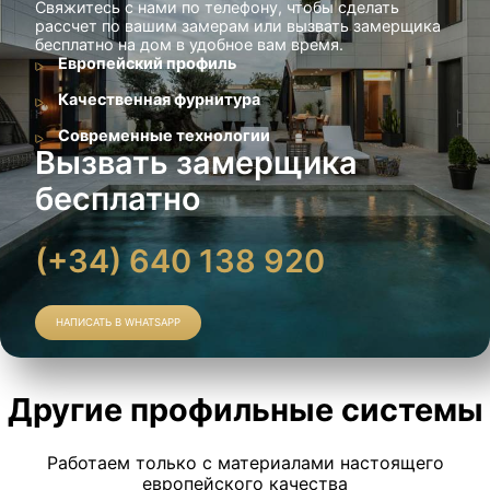
Свяжитесь с нами по телефону, чтобы сделать
рассчет по вашим замерам или вызвать замерщика
бесплатно на дом в удобное вам время.
Европейский профиль
Качественная фурнитура
Современные технологии
Вызвать замерщика
бесплатно
(+34) 640 138 920
НАПИСАТЬ В WHATSAPP
Другие профильные системы
Работаем только с материалами настоящего
европейского качества