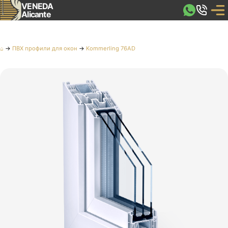
VENEDA
Alicante
⌂
→
ПВХ профили для окон
→
Kommerling 76AD